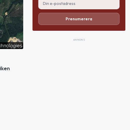
Prenumerera
ANNONS
iken