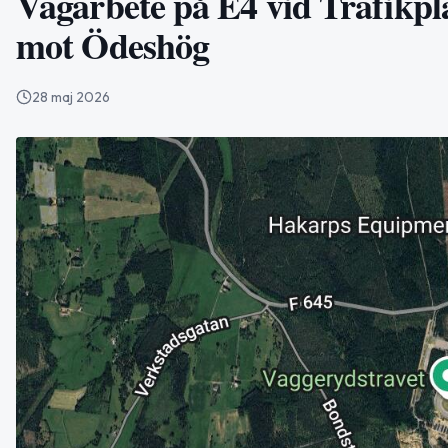
Vägarbete på E4 vid Trafikpl
mot Ödeshög
28 maj 2026