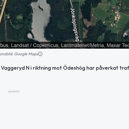
tionsbild: Google Maps
s Vaggeryd N i riktning mot Ödeshög har påverkat traf
ANNONS