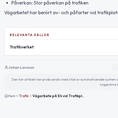
Påverkan: Stor påverkan på trafiken
Vägarbetet har berört av- och påfarter vid trafikpl
RELEVANTA KÄLLOR
Trafikverket
Johan Larsson
Den här artikeln har producerats med stöd av automatiserade system och 
noggranna k
Hem
Trafik
Vägarbete på E4 vid Trafikplats Vaggeryd N påverkar trafiken mot Ödeshög