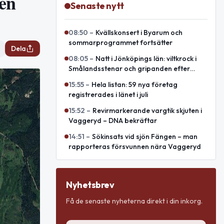
ken
Senaste nytt
08:50
–
Kvällskonsert i Byarum och
sommarprogrammet fortsätter
Dela
08:05
–
Natt i Jönköpings län: viltkrock i
Smålandsstenar och gripanden efter
lägenhetsintrång i Sävsjö
15:55
–
Hela listan: 59 nya företag
registrerades i länet i juli
15:52
–
Revirmarkerande vargtik skjuten i
Vaggeryd – DNA bekräftar
14:51
–
Sökinsats vid sjön Fängen – man
rapporteras försvunnen nära Vaggeryd
Nyhetsbrev
Få de senaste nyheterna direkt i din inkorg.