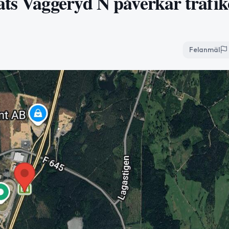
ats Vaggeryd N påverkar trafi
Felanmäl