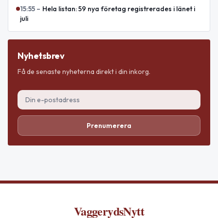
15:55
–
Hela listan: 59 nya företag registrerades i länet i
juli
Nyhetsbrev
Få de senaste nyheterna direkt i din inkorg.
Prenumerera
VaggerydsNytt