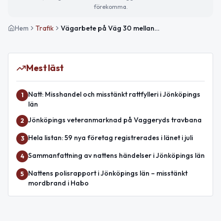
förekomma.
Hem
Trafik
Vägarbete på Väg 30 mellan Boda och Hokadal avslutat
Mest läst
Natt: Misshandel och misstänkt rattfylleri i Jönköpings
1
län
Jönköpings veteranmarknad på Vaggeryds travbana
2
Hela listan: 59 nya företag registrerades i länet i juli
3
Sammanfattning av nattens händelser i Jönköpings län
4
Nattens polisrapport i Jönköpings län – misstänkt
5
mordbrand i Habo