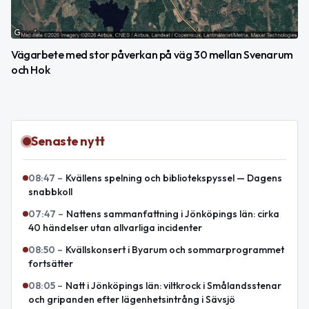
Vägarbete med stor påverkan på väg 30 mellan Svenarum
och Hok
Senaste nytt
08:47
–
Kvällens spelning och bibliotekspyssel — Dagens
snabbkoll
07:47
–
Nattens sammanfattning i Jönköpings län: cirka
40 händelser utan allvarliga incidenter
08:50
–
Kvällskonsert i Byarum och sommarprogrammet
fortsätter
08:05
–
Natt i Jönköpings län: viltkrock i Smålandsstenar
och gripanden efter lägenhetsintrång i Sävsjö