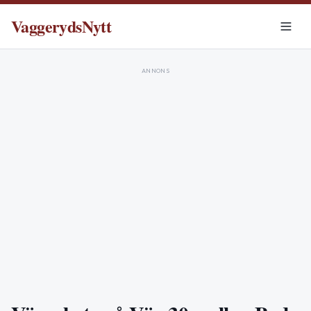
VaggerydsNytt
ANNONS