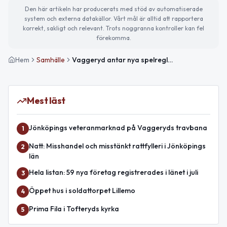
Den här artikeln har producerats med stöd av automatiserade
system och externa datakällor. Vårt mål är alltid att rapportera
korrekt, sakligt och relevant. Trots noggranna kontroller kan fel
förekomma.
Hem
Samhälle
Vaggeryd antar nya spelregler för politik och tjänstemän
Mest läst
Jönköpings veteranmarknad på Vaggeryds travbana
1
Natt: Misshandel och misstänkt rattfylleri i Jönköpings
2
län
Hela listan: 59 nya företag registrerades i länet i juli
3
Öppet hus i soldattorpet Lillemo
4
Prima Fila i Tofteryds kyrka
5