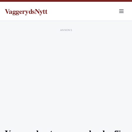
VaggerydsNytt
ANNONS