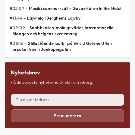
05:07
–
Musik i sommarkväll – Gospelkören In the Midst
11:44
–
Lajvhelg i Berghems Lajvby
09:09
–
Snabbkollen: molnigt väder, Internationella
öldagen och helgens evenemang
08:16
–
Stillastående lastbil på E4 vid Gyllene Uttern
orsakar köer i Jönköpings län
Nyhetsbrev
Få de senaste nyheterna direkt i din inkorg.
Prenumerera