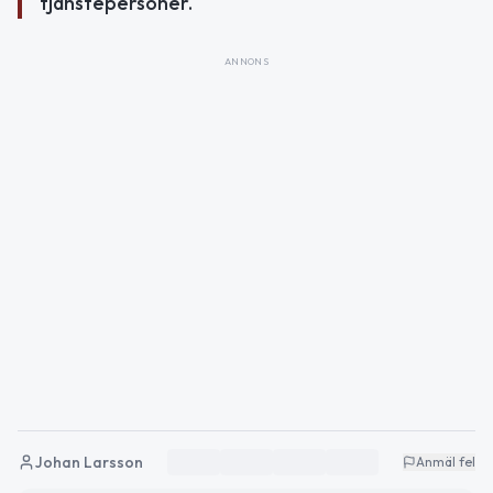
tjänstepersoner.
ANNONS
Johan Larsson
Anmäl fel