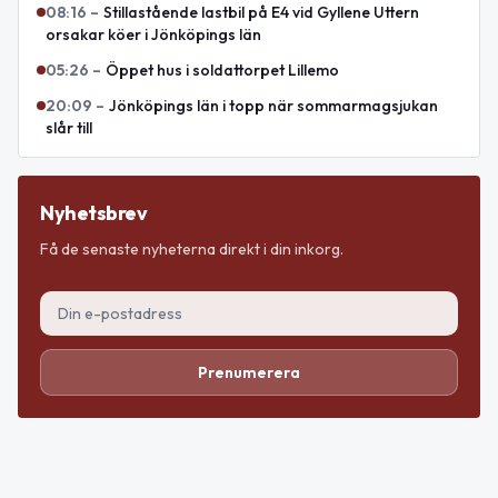
08:16
–
Stillastående lastbil på E4 vid Gyllene Uttern
orsakar köer i Jönköpings län
05:26
–
Öppet hus i soldattorpet Lillemo
20:09
–
Jönköpings län i topp när sommarmagsjukan
slår till
Nyhetsbrev
Få de senaste nyheterna direkt i din inkorg.
Prenumerera