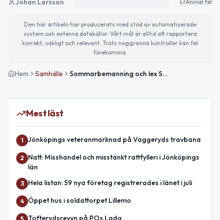
Johan Larsson
Anmäl fel
Den här artikeln har producerats med stöd av automatiserade
system och externa datakällor. Vårt mål är alltid att rapportera
korrekt, sakligt och relevant. Trots noggranna kontroller kan fel
förekomma.
Hem
Samhälle
Sommarbemanning och lex Sarah-tillsyn i Vaggeryd
Mest läst
Jönköpings veteranmarknad på Vaggeryds travbana
1
Natt: Misshandel och misstänkt rattfylleri i Jönköpings
2
län
Hela listan: 59 nya företag registrerades i länet i juli
3
Öppet hus i soldattorpet Lillemo
4
Tofterydsrevyn på POs Lada
5