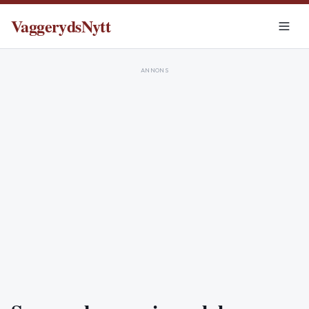
VaggerydsNytt
ANNONS