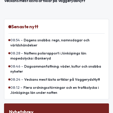
Veckans mest lästa artiklar på VaggerydsNytt
Senaste nytt
08:54
–
Dagens snabba: regn, namnsdagar och
världshändelser
08:28
–
Nattens polisrapport i Jönköpings län:
mopedolycka i Bankeryd
08:46
–
Dagsammanfattning: väder, kultur och snabba
nyheter
08:24
–
Veckans mest lästa artiklar på VaggerydsNytt
08:12
–
Flera ordningsstörningar och en trafikolycka i
Jönköpings län under natten
Nyhetsbrev