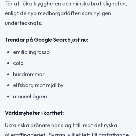
för att öka tryggheten och minska brottsligheten,
enligt de nya medborgarlöften som nyligen
undertecknats.
Trendar på Google Search just nu:
emilio ingrosso
cola
husdrömmar
elfsborg mot mjällby
manuel ågren
Världsnyheter i korthet:
Ukrainska drönare har slagit till mot det ryska
oljeraffinaderiet i Syzran, vilket lett till omfattande