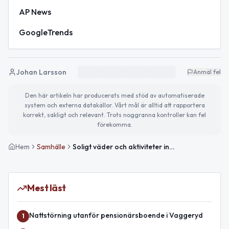
AP News
GoogleTrends
Johan Larsson
Anmäl fel
Den här artikeln har producerats med stöd av automatiserade
system och externa datakällor. Vårt mål är alltid att rapportera
korrekt, sakligt och relevant. Trots noggranna kontroller kan fel
förekomma.
Hem
Samhälle
Soligt väder och aktiviteter inför helgen
Mest läst
Nattstörning utanför pensionärsboende i Vaggeryd
1