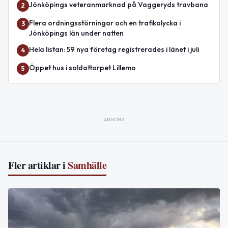
Jönköpings veteranmarknad på Vaggeryds travbana
2
Flera ordningsstörningar och en trafikolycka i
3
Jönköpings län under natten
Hela listan: 59 nya företag registrerades i länet i juli
4
Öppet hus i soldattorpet Lillemo
5
ANNONS
Fler artiklar i
Samhälle