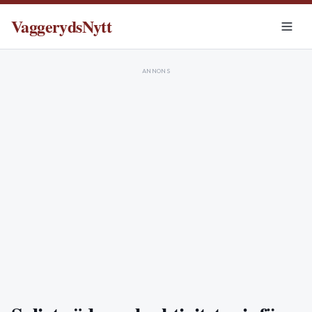
VaggerydsNytt
ANNONS