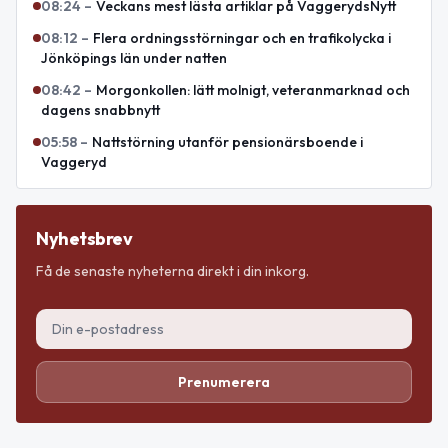
08:24
–
Veckans mest lästa artiklar på VaggerydsNytt
08:12
–
Flera ordningsstörningar och en trafikolycka i
Jönköpings län under natten
08:42
–
Morgonkollen: lätt molnigt, veteranmarknad och
dagens snabbnytt
05:58
–
Nattstörning utanför pensionärsboende i
Vaggeryd
Nyhetsbrev
Få de senaste nyheterna direkt i din inkorg.
Prenumerera