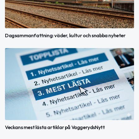
Dagsammanfattning: väder, kultur och snabba nyheter
Veckans mest lästa artiklar på VaggerydsNytt