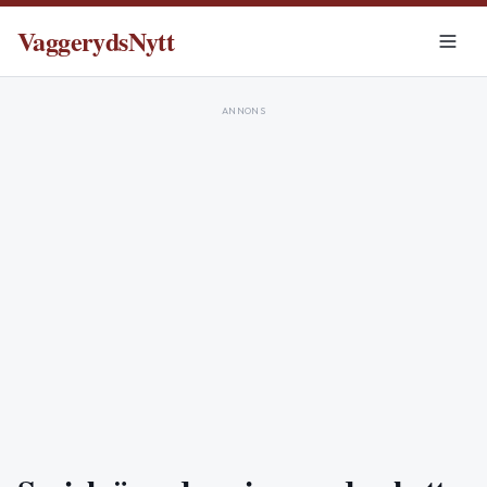
VaggerydsNytt
ANNONS