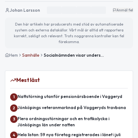
Johan Larsson
Anmäl fel
Den här artikeln har producerats med stöd av automatiserade
system och externa datakällor. Vårt mål är alltid att rapportera
korrekt, sakligt och relevant. Trots noggranna kontroller kan fel
förekomma.
Hem
Samhälle
Socialnämnden visar underskott och hög sjukfrånvaro
Mest läst
Nattstörning utanför pensionärsboende i Vaggeryd
1
Jönköpings veteranmarknad på Vaggeryds travbana
2
Flera ordningsstörningar och en trafikolycka i
3
Jönköpings län under natten
Hela listan: 59 nya företag registrerades i länet i juli
4