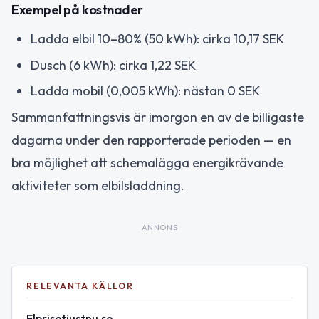
Exempel på kostnader
Ladda elbil 10–80% (50 kWh): cirka 10,17 SEK
Dusch (6 kWh): cirka 1,22 SEK
Ladda mobil (0,005 kWh): nästan 0 SEK
Sammanfattningsvis är imorgon en av de billigaste
dagarna under den rapporterade perioden — en
bra möjlighet att schemalägga energikrävande
aktiviteter som elbilsladdning.
ANNONS
RELEVANTA KÄLLOR
Elprisetjustnu.se