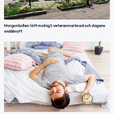
Morgonkollen: lätt molnigt, veteranmarknad och dagens
snabbnytt