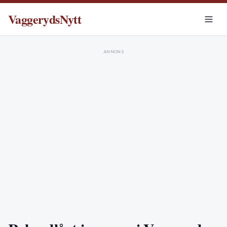
VaggerydsNytt
ANNONS