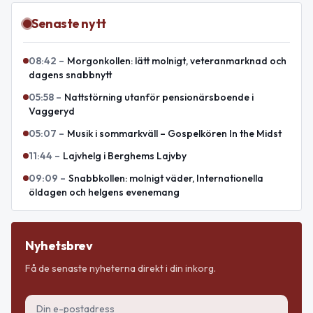
Senaste nytt
08:42
–
Morgonkollen: lätt molnigt, veteranmarknad och
dagens snabbnytt
05:58
–
Nattstörning utanför pensionärsboende i
Vaggeryd
05:07
–
Musik i sommarkväll – Gospelkören In the Midst
11:44
–
Lajvhelg i Berghems Lajvby
09:09
–
Snabbkollen: molnigt väder, Internationella
öldagen och helgens evenemang
Nyhetsbrev
Få de senaste nyheterna direkt i din inkorg.