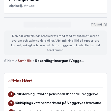
elprisetjustnu.se
Anmäl fel
Den här artikeln har producerats med stöd av automatiserade
system och externa datakällor. Vårt mål är alltid att rapportera
korrekt, sakligt och relevant. Trots noggranna kontroller kan fel
förekomma.
Hem
Samhälle
Rekordlågt imorgon i Vaggeryd — kraftig prisnedgång
Mest läst
Nattstörning utanför pensionärsboende i Vaggeryd
1
Jönköpings veteranmarknad på Vaggeryds travbana
2