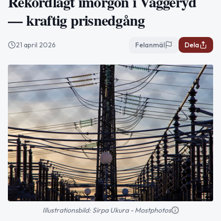
Rekordlågt imorgon i Vaggeryd
— kraftig prisnedgång
21 april 2026
Felanmäl
Dela
Illustrationsbild: Sirpa Ukura - Mostphotos