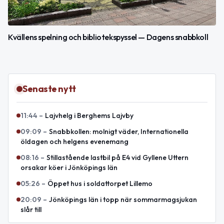
Kvällens spelning och bibliotekspyssel — Dagens snabbkoll
Senaste nytt
11:44
–
Lajvhelg i Berghems Lajvby
09:09
–
Snabbkollen: molnigt väder, Internationella
öldagen och helgens evenemang
08:16
–
Stillastående lastbil på E4 vid Gyllene Uttern
orsakar köer i Jönköpings län
05:26
–
Öppet hus i soldattorpet Lillemo
20:09
–
Jönköpings län i topp när sommarmagsjukan
slår till