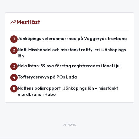
Mest läst
Jönköpings veteranmarknad på Vaggeryds travbana
1
Natt: Misshandel och misstänkt rattfylleri i Jönköpings
2
län
Hela listan: 59 nya företag registrerades i länet i juli
3
Tofterydsrevyn på POs Lada
4
Nattens polisrapport i Jönköpings län – misstänkt
5
mordbrand i Habo
ANNONS