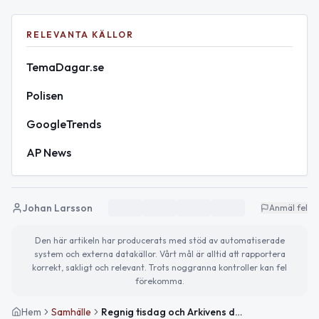
RELEVANTA KÄLLOR
TemaDagar.se
Polisen
GoogleTrends
AP News
Johan Larsson
Anmäl fel
Den här artikeln har producerats med stöd av automatiserade
system och externa datakällor. Vårt mål är alltid att rapportera
korrekt, sakligt och relevant. Trots noggranna kontroller kan fel
förekomma.
Hem
Samhälle
Regnig tisdag och Arkivens dag – så ser dagen ut