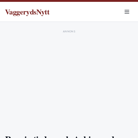
VaggerydsNytt
ANNONS