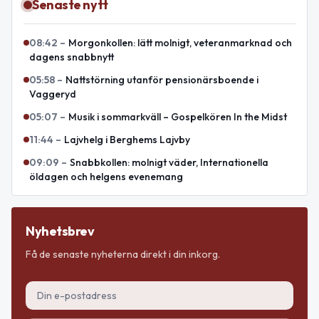
Senaste nytt
08:42
–
Morgonkollen: lätt molnigt, veteranmarknad och
dagens snabbnytt
05:58
–
Nattstörning utanför pensionärsboende i
Vaggeryd
05:07
–
Musik i sommarkväll – Gospelkören In the Midst
11:44
–
Lajvhelg i Berghems Lajvby
09:09
–
Snabbkollen: molnigt väder, Internationella
öldagen och helgens evenemang
Nyhetsbrev
Få de senaste nyheterna direkt i din inkorg.