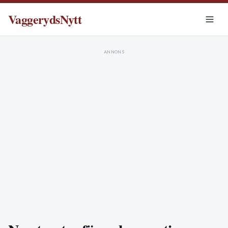
VaggerydsNytt
ANNONS