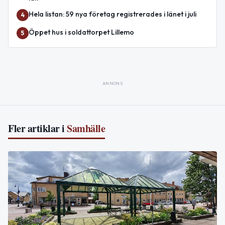
Hela listan: 59 nya företag registrerades i länet i juli
4
Öppet hus i soldattorpet Lillemo
5
ANNONS
Fler artiklar i
Samhälle