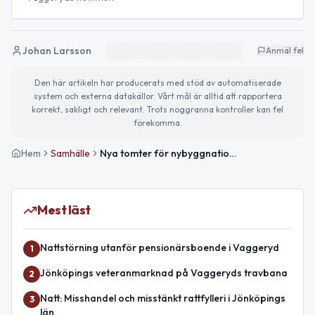
Johan Larsson
Anmäl fel
Den här artikeln har producerats med stöd av automatiserade
system och externa datakällor. Vårt mål är alltid att rapportera
korrekt, sakligt och relevant. Trots noggranna kontroller kan fel
förekomma.
Hem
Samhälle
Nya tomter för nybyggnation släpps i Vaggeryd i juni 2026
Mest läst
Nattstörning utanför pensionärsboende i Vaggeryd
1
Jönköpings veteranmarknad på Vaggeryds travbana
2
Natt: Misshandel och misstänkt rattfylleri i Jönköpings
3
län