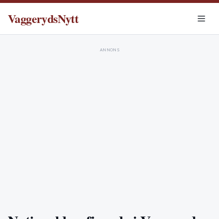
VaggerydsNytt
ANNONS