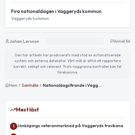
Fira nationaldagen i Vaggeryds kommun
Vaggeryds kommun
Johan Larsson
Anmäl fel
Den här artikeln har producerats med stöd av automatiserade
system och externa datakällor. Vårt mål är alltid att rapportera
korrekt, sakligt och relevant. Trots noggranna kontroller kan fel
förekomma.
Hem
Samhälle
Nationaldagsfirande i Vaggeryds kommun den 6 juni
Mest läst
Jönköpings veteranmarknad på Vaggeryds travbana
1