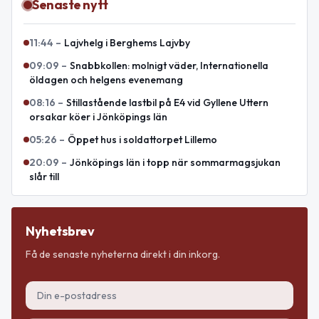
Senaste nytt
11:44
–
Lajvhelg i Berghems Lajvby
09:09
–
Snabbkollen: molnigt väder, Internationella
öldagen och helgens evenemang
08:16
–
Stillastående lastbil på E4 vid Gyllene Uttern
orsakar köer i Jönköpings län
05:26
–
Öppet hus i soldattorpet Lillemo
20:09
–
Jönköpings län i topp när sommarmagsjukan
slår till
Nyhetsbrev
Få de senaste nyheterna direkt i din inkorg.