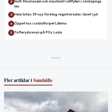
Natt: Misshandel och misstänkt rattfylleri i Jönköpings
2
län
Hela listan: 59 nya företag registrerades i länet i juli
3
Öppet hus i soldattorpet Lillemo
4
Tofterydsrevyn på POs Lada
5
ANNONS
Fler artiklar i
Samhälle