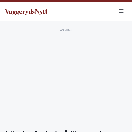
VaggerydsNytt
ANNONS