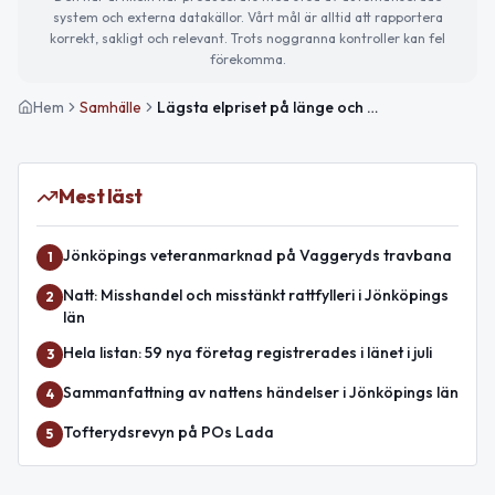
system och externa datakällor. Vårt mål är alltid att rapportera
korrekt, sakligt och relevant. Trots noggranna kontroller kan fel
förekomma.
Hem
Samhälle
Lägsta elpriset på länge och firande av Husbilens dag
Mest läst
Jönköpings veteranmarknad på Vaggeryds travbana
1
Natt: Misshandel och misstänkt rattfylleri i Jönköpings
2
län
Hela listan: 59 nya företag registrerades i länet i juli
3
Sammanfattning av nattens händelser i Jönköpings län
4
Tofterydsrevyn på POs Lada
5