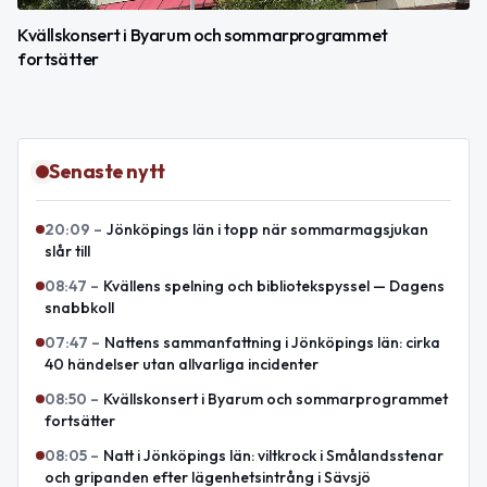
Kvällskonsert i Byarum och sommarprogrammet
fortsätter
Senaste nytt
20:09
–
Jönköpings län i topp när sommarmagsjukan
slår till
08:47
–
Kvällens spelning och bibliotekspyssel — Dagens
snabbkoll
07:47
–
Nattens sammanfattning i Jönköpings län: cirka
40 händelser utan allvarliga incidenter
08:50
–
Kvällskonsert i Byarum och sommarprogrammet
fortsätter
08:05
–
Natt i Jönköpings län: viltkrock i Smålandsstenar
och gripanden efter lägenhetsintrång i Sävsjö