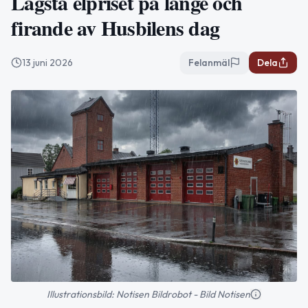
Lägsta elpriset på länge och
firande av Husbilens dag
13 juni 2026
Felanmäl
Dela
Illustrationsbild: Notisen Bildrobot - Bild Notisen