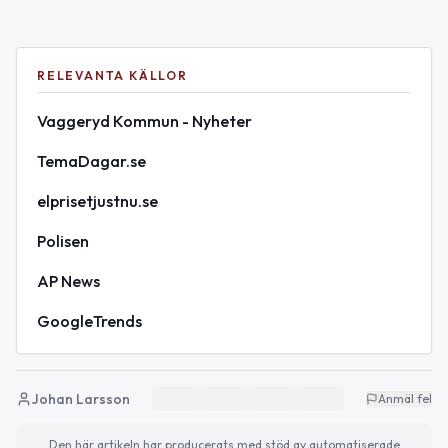
RELEVANTA KÄLLOR
Vaggeryd Kommun - Nyheter
TemaDagar.se
elprisetjustnu.se
Polisen
AP News
GoogleTrends
Johan Larsson
Anmäl fel
Den här artikeln har producerats med stöd av automatiserade