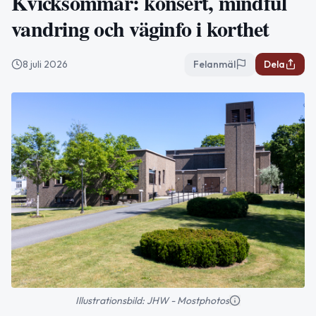
Kvicksommar: konsert, mindful
vandring och väginfo i korthet
8 juli 2026
Felanmäl
Dela
Illustrationsbild: JHW - Mostphotos