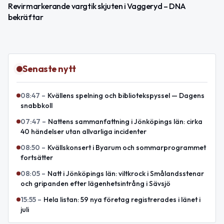
Revirmarkerande vargtik skjuten i Vaggeryd – DNA
bekräftar
Senaste nytt
08:47
–
Kvällens spelning och bibliotekspyssel — Dagens
snabbkoll
07:47
–
Nattens sammanfattning i Jönköpings län: cirka
40 händelser utan allvarliga incidenter
08:50
–
Kvällskonsert i Byarum och sommarprogrammet
fortsätter
08:05
–
Natt i Jönköpings län: viltkrock i Smålandsstenar
och gripanden efter lägenhetsintrång i Sävsjö
15:55
–
Hela listan: 59 nya företag registrerades i länet i
juli