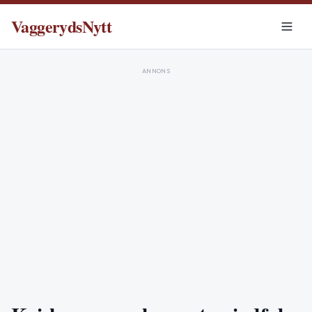
VaggerydsNytt
ANNONS