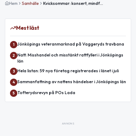
Hem
Samhälle
Kvicksommar: konsert, mindful vandring och väginfo i korthet
Mest läst
Jönköpings veteranmarknad på Vaggeryds travbana
1
Natt: Misshandel och misstänkt rattfylleri i Jönköpings
2
län
Hela listan: 59 nya företag registrerades i länet i juli
3
Sammanfattning av nattens händelser i Jönköpings län
4
Tofterydsrevyn på POs Lada
5
ANNONS