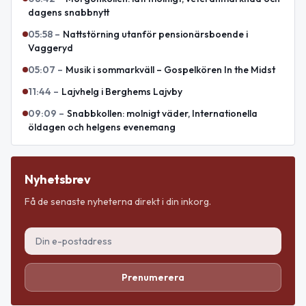
dagens snabbnytt
05:58
–
Nattstörning utanför pensionärsboende i
Vaggeryd
05:07
–
Musik i sommarkväll – Gospelkören In the Midst
11:44
–
Lajvhelg i Berghems Lajvby
09:09
–
Snabbkollen: molnigt väder, Internationella
öldagen och helgens evenemang
Nyhetsbrev
Få de senaste nyheterna direkt i din inkorg.
Prenumerera