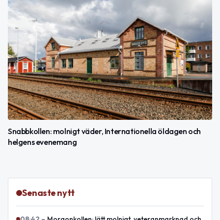
Snabbkollen: molnigt väder, Internationella öldagen och
helgens evenemang
Senaste nytt
08:42
–
Morgonkollen: lätt molnigt, veteranmarknad och