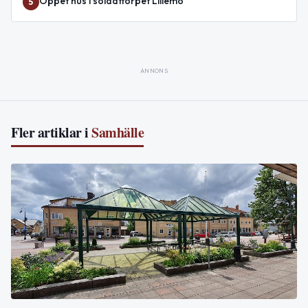
Öppet hus i soldattorpet Lillemo
5
ANNONS
Fler artiklar i
Samhälle