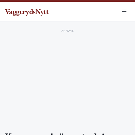
VaggerydsNytt
ANNONS