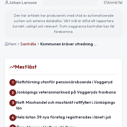
Johan Larsson
Anmäl fel
Den här artikeln har producerats med stöd av automatiserade
system och externa datakällor. Vårt mål är alltid att rapportera
korrekt, sakligt och relevant. Trots noggranna kontroller kan fel
förekomma.
Hem
Samhälle
Kommunen kräver utredning av stora avfallshögar i Vaggeryd
Mest läst
Nattstörning utanför pensionärsboende i Vaggeryd
1
Jönköpings veteranmarknad på Vaggeryds travbana
2
Natt: Misshandel och misstänkt rattfylleri i Jönköpings
3
län
Hela listan: 59 nya företag registrerades i länet i juli
4