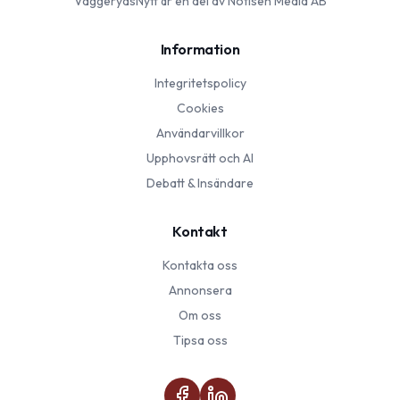
VaggerydsNytt
är en del av Notisen Media AB
Information
Integritetspolicy
Cookies
Användarvillkor
Upphovsrätt och AI
Debatt & Insändare
Kontakt
Kontakta oss
Annonsera
Om oss
Tipsa oss