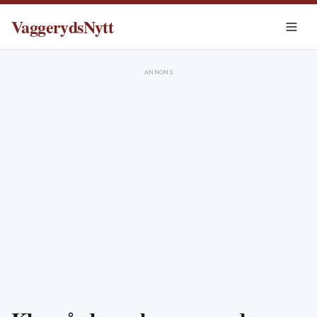
VaggerydsNytt
ANNONS