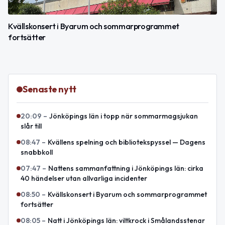
Kvällskonsert i Byarum och sommarprogrammet
fortsätter
Senaste nytt
20:09
–
Jönköpings län i topp när sommarmagsjukan
slår till
08:47
–
Kvällens spelning och bibliotekspyssel — Dagens
snabbkoll
07:47
–
Nattens sammanfattning i Jönköpings län: cirka
40 händelser utan allvarliga incidenter
08:50
–
Kvällskonsert i Byarum och sommarprogrammet
fortsätter
08:05
–
Natt i Jönköpings län: viltkrock i Smålandsstenar