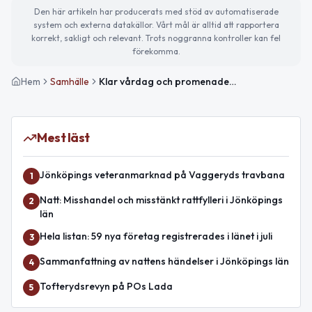
Den här artikeln har producerats med stöd av automatiserade
system och externa datakällor. Vårt mål är alltid att rapportera
korrekt, sakligt och relevant. Trots noggranna kontroller kan fel
förekomma.
Hem
Samhälle
Klar vårdag och promenadens dag – passa på att röra på dig!
Mest läst
Jönköpings veteranmarknad på Vaggeryds travbana
1
Natt: Misshandel och misstänkt rattfylleri i Jönköpings
2
län
Hela listan: 59 nya företag registrerades i länet i juli
3
Sammanfattning av nattens händelser i Jönköpings län
4
Tofterydsrevyn på POs Lada
5