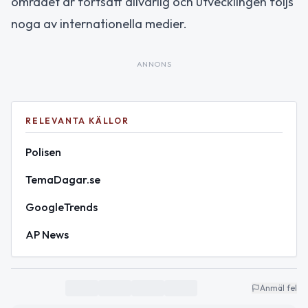
området är fortsatt allvarlig och utvecklingen följs
noga av internationella medier.
ANNONS
RELEVANTA KÄLLOR
Polisen
TemaDagar.se
GoogleTrends
AP News
Anmäl fel