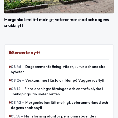
Morgonkollen: lätt molnigt, veteranmarknad och dagens
snabbnytt
Senaste nytt
08:46
–
Dagsammanfattning: väder, kultur och snabba
nyheter
08:24
–
Veckans mest lästa artiklar på VaggerydsNytt
08:12
–
Flera ordningsstörningar och en trafikolycka i
Jönköpings län under natten
08:42
–
Morgonkollen: lätt molnigt, veteranmarknad och
dagens snabbnytt
05:58
–
Nattstörning utanför pensionärsboende i