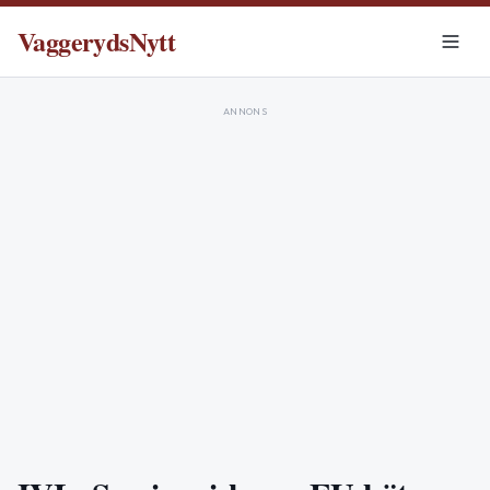
VaggerydsNytt
ANNONS