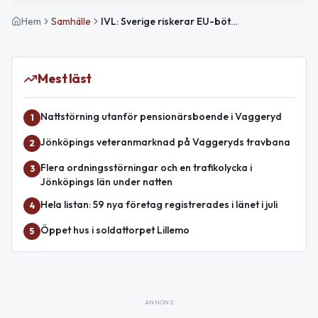
Hem
Samhälle
IVL: Sverige riskerar EU-böter om utsläppen inte minskar till 2030
Mest läst
Nattstörning utanför pensionärsboende i Vaggeryd
1
Jönköpings veteranmarknad på Vaggeryds travbana
2
Flera ordningsstörningar och en trafikolycka i
3
Jönköpings län under natten
Hela listan: 59 nya företag registrerades i länet i juli
4
Öppet hus i soldattorpet Lillemo
5
ANNONS