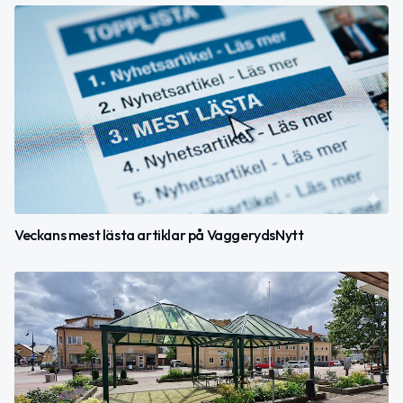
Veckans mest lästa artiklar på VaggerydsNytt