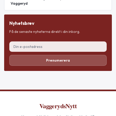
Vaggeryd
Nyhetsbrev
Få de senaste nyheterna direkt i din inkorg.
Prenumerera
VaggerydsNytt