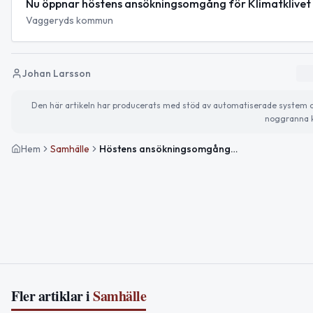
Nu öppnar höstens ansökningsomgång för Klimatklivet
Vaggeryds kommun
Johan Larsson
Den här artikeln har producerats med stöd av automatiserade system och 
noggranna k
Hem
Samhälle
Höstens ansökningsomgång för Klimatklivet är öppen
Fler artiklar i
Samhälle