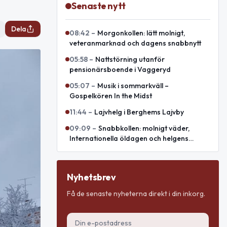
Senaste nytt
Dela
08:42
–
Morgonkollen: lätt molnigt,
veteranmarknad och dagens snabbnytt
05:58
–
Nattstörning utanför
pensionärsboende i Vaggeryd
05:07
–
Musik i sommarkväll –
Gospelkören In the Midst
11:44
–
Lajvhelg i Berghems Lajvby
09:09
–
Snabbkollen: molnigt väder,
Internationella öldagen och helgens
evenemang
Nyhetsbrev
Få de senaste nyheterna direkt i din inkorg.