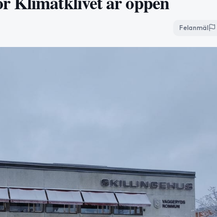
r Klimatklivet är öppen
Felanmäl