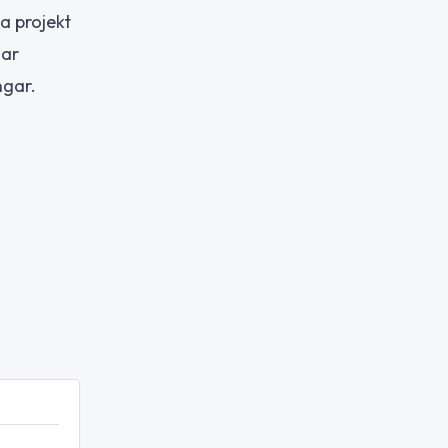
ga projekt
har
ngar.