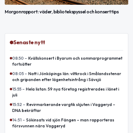
Morgonrapport: väder, bibliotekspyssel och konserttips
Senaste nytt
08:50
–
Kvällskonsert i Byarum och sommarprogrammet
fortsätter
08:05
–
Natt i Jönköpings län: viltkrock i Smålandsstenar
och gripanden efter lägenhetsintrång i Sävsjö
15:55
–
Hela listan: 59 nya företag registrerades i länet i
juli
15:52
–
Revirmarkerande vargtik skjuten i Vaggeryd –
DNA bekräftar
14:51
–
Sökinsats vid sjön Fängen – man rapporteras
försvunnen nära Vaggeryd