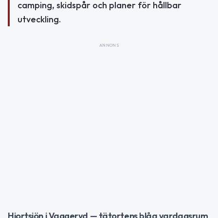
camping, skidspår och planer för hållbar
utveckling.
ANNONS
Hjortsjön i Vaggeryd — tätortens blåa vardagsrum