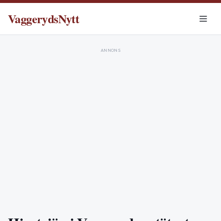
VaggerydsNytt
ANNONS