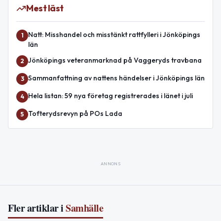
Mest läst
Natt: Misshandel och misstänkt rattfylleri i Jönköpings
1
län
Jönköpings veteranmarknad på Vaggeryds travbana
2
Sammanfattning av nattens händelser i Jönköpings län
3
Hela listan: 59 nya företag registrerades i länet i juli
4
Tofterydsrevyn på POs Lada
5
ANNONS
Fler artiklar i
Samhälle