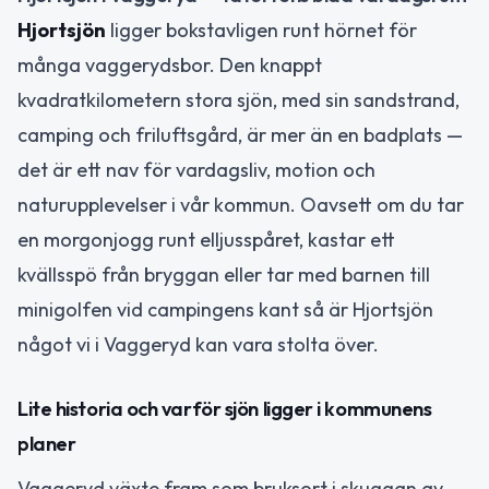
Hjortsjön
ligger bokstavligen runt hörnet för
många vaggerydsbor. Den knappt
kvadratkilometern stora sjön, med sin sandstrand,
camping och friluftsgård, är mer än en badplats —
det är ett nav för vardagsliv, motion och
naturupplevelser i vår kommun. Oavsett om du tar
en morgonjogg runt elljusspåret, kastar ett
kvällsspö från bryggan eller tar med barnen till
minigolfen vid campingens kant så är Hjortsjön
något vi i Vaggeryd kan vara stolta över.
Lite historia och varför sjön ligger i kommunens
planer
Vaggeryd växte fram som bruksort i skuggan av