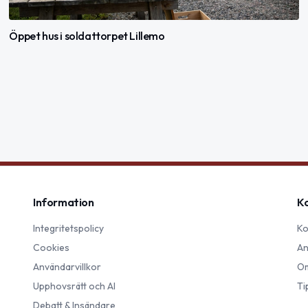
Öppet hus i soldattorpet Lillemo
Information
K
Integritetspolicy
Ko
Cookies
An
Användarvillkor
Om
Upphovsrätt och AI
Ti
Debatt & Insändare