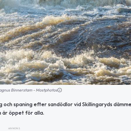
 Magnus Binnerstam - Mostphotos
g och spaning efter sandödlor vid Skillingaryds dämme
är öppet för alla.
ANNONS