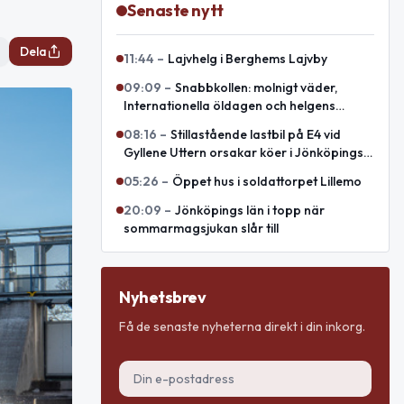
Senaste nytt
Dela
11:44
–
Lajvhelg i Berghems Lajvby
09:09
–
Snabbkollen: molnigt väder,
Internationella öldagen och helgens
evenemang
08:16
–
Stillastående lastbil på E4 vid
Gyllene Uttern orsakar köer i Jönköpings
län
05:26
–
Öppet hus i soldattorpet Lillemo
20:09
–
Jönköpings län i topp när
sommarmagsjukan slår till
Nyhetsbrev
Få de senaste nyheterna direkt i din inkorg.