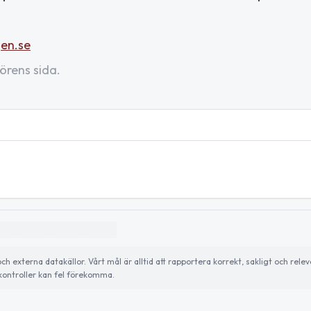
en.se
örens sida.
externa datakällor. Vårt mål är alltid att rapportera korrekt, sakligt och relev
ontroller kan fel förekomma.