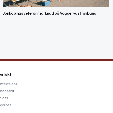
Jönköpings veteranmarknad på Vaggeryds travbana
ontakt
ntakta oss
nonsera
 oss
psa oss