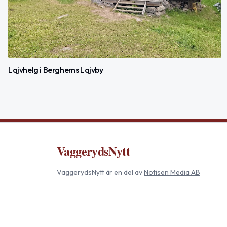
Lajvhelg i Berghems Lajvby
VaggerydsNytt
VaggerydsNytt
är en del av
Notisen Media AB