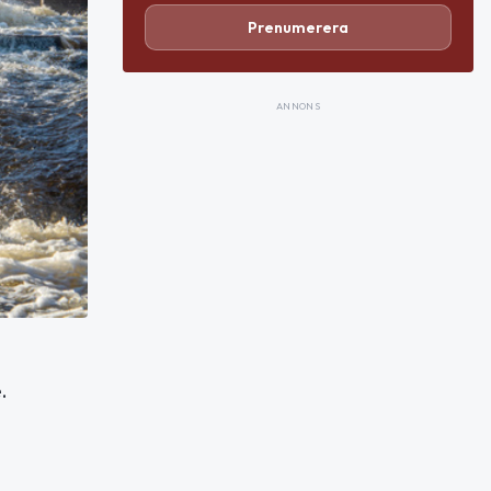
Prenumerera
ANNONS
.