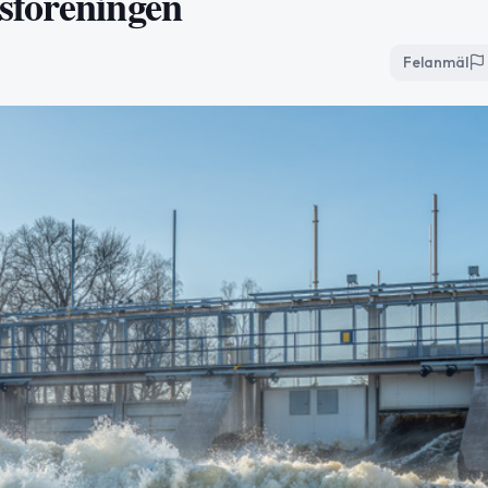
sföreningen
Felanmäl