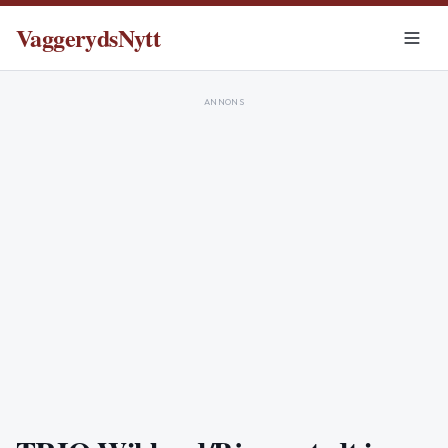
VaggerydsNytt
ANNONS