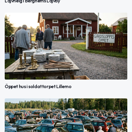
Lajvhelg i Berghems Lajvby
Öppet hus i soldattorpet Lillemo