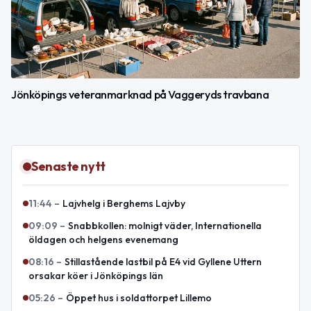
Jönköpings veteranmarknad på Vaggeryds travbana
Senaste nytt
11:44
–
Lajvhelg i Berghems Lajvby
09:09
–
Snabbkollen: molnigt väder, Internationella
öldagen och helgens evenemang
08:16
–
Stillastående lastbil på E4 vid Gyllene Uttern
orsakar köer i Jönköpings län
05:26
–
Öppet hus i soldattorpet Lillemo