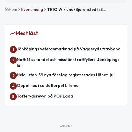
Hem
Evenemang
TRIO Wiklund/Bjurenstedt i Svenarums kyrka
Mest läst
Jönköpings veteranmarknad på Vaggeryds travbana
1
Natt: Misshandel och misstänkt rattfylleri i Jönköpings
2
län
Hela listan: 59 nya företag registrerades i länet i juli
3
Öppet hus i soldattorpet Lillemo
4
Tofterydsrevyn på POs Lada
5
ANNONS