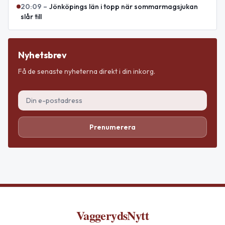
20:09
–
Jönköpings län i topp när sommarmagsjukan
slår till
Nyhetsbrev
Få de senaste nyheterna direkt i din inkorg.
Prenumerera
VaggerydsNytt