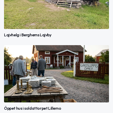
Lajvhelg i Berghems Lajvby
Öppet hus i soldattorpet Lillemo