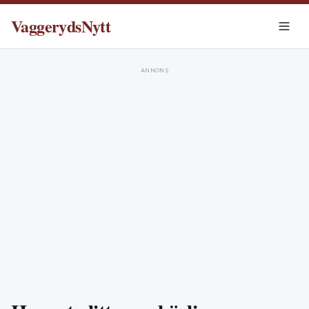
VaggerydsNytt
ANNONS