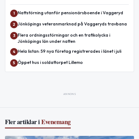
Nattstörning utanför pensionärsboende i Vaggeryd
1
Jönköpings veteranmarknad på Vaggeryds travbana
2
Flera ordningsstörningar och en trafikolycka i
3
Jönköpings län under natten
Hela listan: 59 nya företag registrerades i länet i juli
4
Öppet hus i soldattorpet Lillemo
5
ANNONS
Fler artiklar i
Evenemang