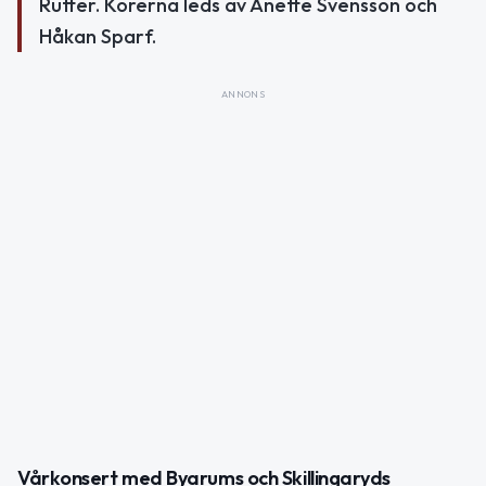
Rutter. Körerna leds av Anette Svensson och
Håkan Sparf.
ANNONS
Vårkonsert med Byarums och Skillingaryds