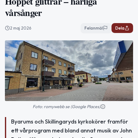
Hoppet glittrar – härliga
vårsånger
2 maj 2026
Felanmäl
Dela
Foto: romywebb se (Google Places)
Byarums och Skillingaryds kyrkokörer framför
ett vårprogram med bland annat musik av John