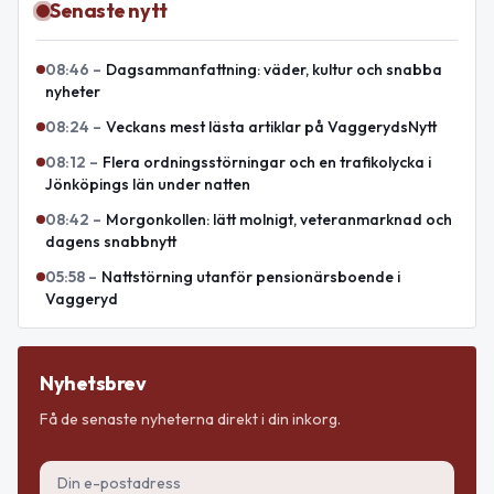
Senaste nytt
08:46
–
Dagsammanfattning: väder, kultur och snabba
nyheter
08:24
–
Veckans mest lästa artiklar på VaggerydsNytt
08:12
–
Flera ordningsstörningar och en trafikolycka i
Jönköpings län under natten
08:42
–
Morgonkollen: lätt molnigt, veteranmarknad och
dagens snabbnytt
05:58
–
Nattstörning utanför pensionärsboende i
Vaggeryd
Nyhetsbrev
Få de senaste nyheterna direkt i din inkorg.