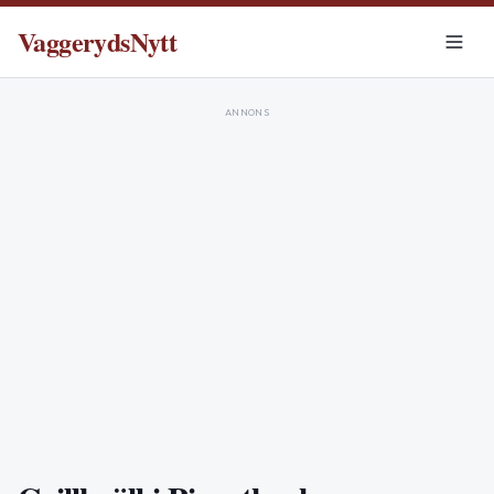
VaggerydsNytt
ANNONS