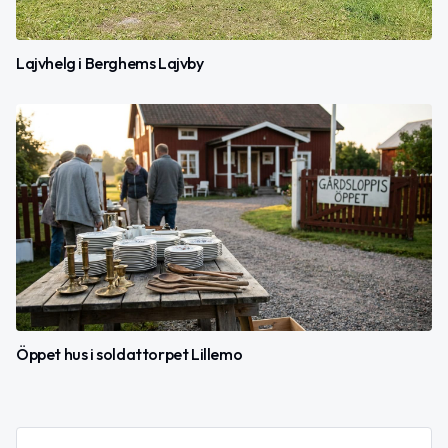
Lajvhelg i Berghems Lajvby
Öppet hus i soldattorpet Lillemo