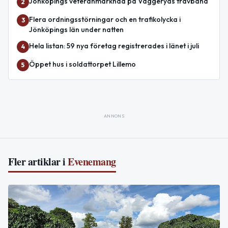
Jönköpings veteranmarknad på Vaggeryds travbana
2
Flera ordningsstörningar och en trafikolycka i
3
Jönköpings län under natten
Hela listan: 59 nya företag registrerades i länet i juli
4
Öppet hus i soldattorpet Lillemo
5
ANNONS
Fler artiklar i
Evenemang