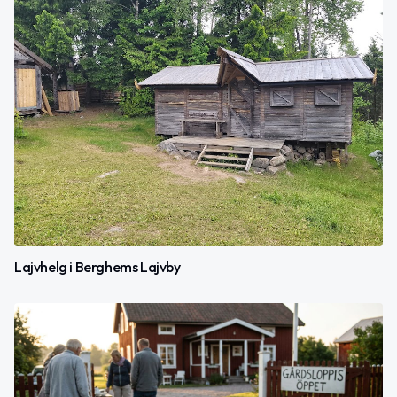
Lajvhelg i Berghems Lajvby