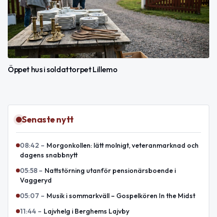
Öppet hus i soldattorpet Lillemo
Senaste nytt
08:42
–
Morgonkollen: lätt molnigt, veteranmarknad och
dagens snabbnytt
05:58
–
Nattstörning utanför pensionärsboende i
Vaggeryd
05:07
–
Musik i sommarkväll – Gospelkören In the Midst
11:44
–
Lajvhelg i Berghems Lajvby