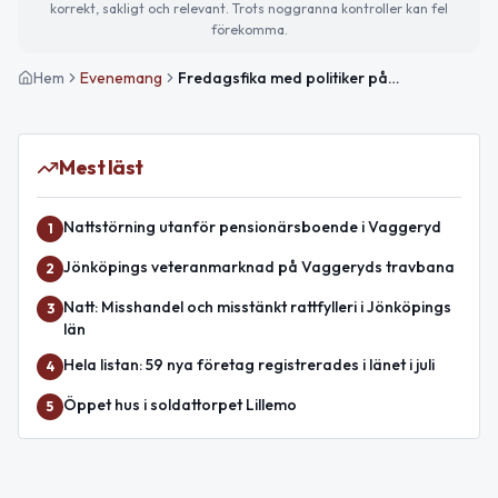
korrekt, sakligt och relevant. Trots noggranna kontroller kan fel
förekomma.
Hem
Evenemang
Fredagsfika med politiker på Träffpunkt Navet
Mest läst
Nattstörning utanför pensionärsboende i Vaggeryd
1
Jönköpings veteranmarknad på Vaggeryds travbana
2
Natt: Misshandel och misstänkt rattfylleri i Jönköpings
3
län
Hela listan: 59 nya företag registrerades i länet i juli
4
Öppet hus i soldattorpet Lillemo
5