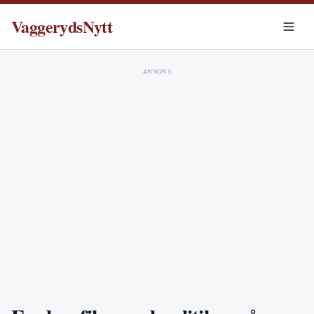
VaggerydsNytt
ANNONS