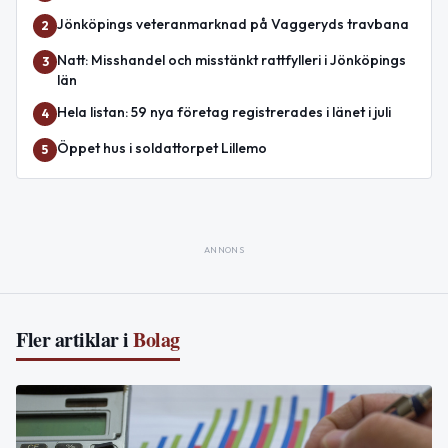
Jönköpings veteranmarknad på Vaggeryds travbana
2
Natt: Misshandel och misstänkt rattfylleri i Jönköpings
3
län
Hela listan: 59 nya företag registrerades i länet i juli
4
Öppet hus i soldattorpet Lillemo
5
ANNONS
Fler artiklar i
Bolag