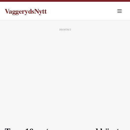
VaggerydsNytt
ANNONS