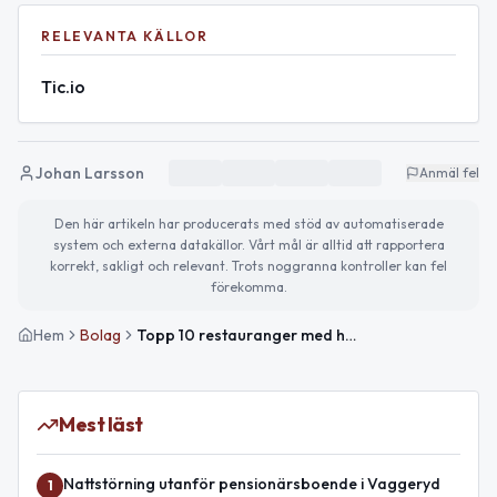
RELEVANTA KÄLLOR
Tic.io
Johan Larsson
Anmäl fel
Den här artikeln har producerats med stöd av automatiserade
system och externa datakällor. Vårt mål är alltid att rapportera
korrekt, sakligt och relevant. Trots noggranna kontroller kan fel
förekomma.
Hem
Bolag
Topp 10 restauranger med högst omsättning i Vaggeryd
Mest läst
Nattstörning utanför pensionärsboende i Vaggeryd
1