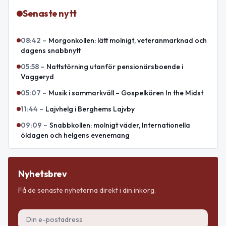
Senaste nytt
08:42
–
Morgonkollen: lätt molnigt, veteranmarknad och
dagens snabbnytt
05:58
–
Nattstörning utanför pensionärsboende i
Vaggeryd
05:07
–
Musik i sommarkväll – Gospelkören In the Midst
11:44
–
Lajvhelg i Berghems Lajvby
09:09
–
Snabbkollen: molnigt väder, Internationella
öldagen och helgens evenemang
Nyhetsbrev
Få de senaste nyheterna direkt i din inkorg.