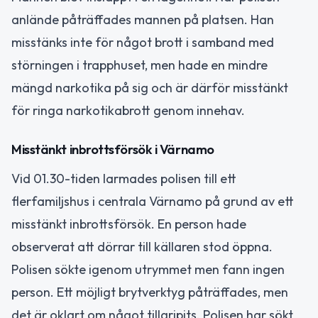
anlände påträffades mannen på platsen. Han
misstänks inte för något brott i samband med
störningen i trapphuset, men hade en mindre
mängd narkotika på sig och är därför misstänkt
för ringa narkotikabrott genom innehav.
Misstänkt inbrottsförsök i Värnamo
Vid 01.30-tiden larmades polisen till ett
flerfamiljshus i centrala Värnamo på grund av ett
misstänkt inbrottsförsök. En person hade
observerat att dörrar till källaren stod öppna.
Polisen sökte igenom utrymmet men fann ingen
person. Ett möjligt brytverktyg påträffades, men
det är oklart om något tillgripits. Polisen har sökt