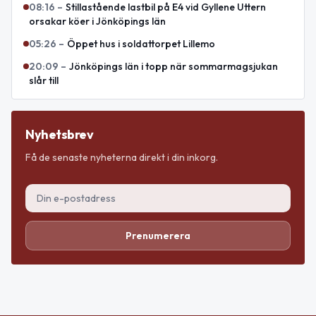
08:16
–
Stillastående lastbil på E4 vid Gyllene Uttern
orsakar köer i Jönköpings län
05:26
–
Öppet hus i soldattorpet Lillemo
20:09
–
Jönköpings län i topp när sommarmagsjukan
slår till
Nyhetsbrev
Få de senaste nyheterna direkt i din inkorg.
Prenumerera