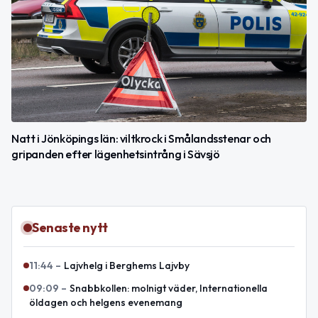
Natt i Jönköpings län: viltkrock i Smålandsstenar och
gripanden efter lägenhetsintrång i Sävsjö
Senaste nytt
11:44
–
Lajvhelg i Berghems Lajvby
09:09
–
Snabbkollen: molnigt väder, Internationella
öldagen och helgens evenemang