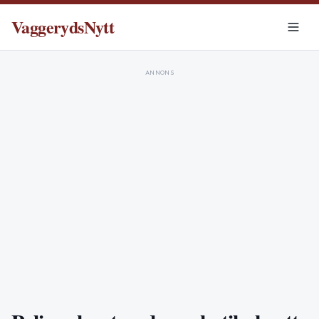
VaggerydsNytt
ANNONS