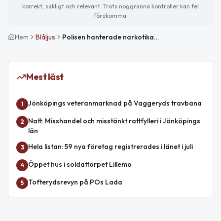
korrekt, sakligt och relevant. Trots noggranna kontroller kan fel
förekomma.
Hem
Blåljus
Polisen hanterade narkotikabrott och inbrottsförsök i Jönköpings län under natten
Mest läst
Jönköpings veteranmarknad på Vaggeryds travbana
1
Natt: Misshandel och misstänkt rattfylleri i Jönköpings
2
län
Hela listan: 59 nya företag registrerades i länet i juli
3
Öppet hus i soldattorpet Lillemo
4
Tofterydsrevyn på POs Lada
5