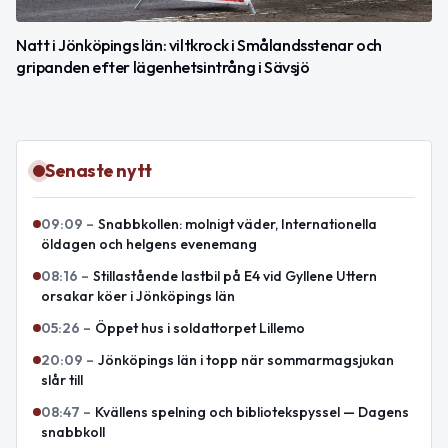
Natt i Jönköpings län: viltkrock i Smålandsstenar och
gripanden efter lägenhetsintrång i Sävsjö
Senaste nytt
09:09
–
Snabbkollen: molnigt väder, Internationella
öldagen och helgens evenemang
08:16
–
Stillastående lastbil på E4 vid Gyllene Uttern
orsakar köer i Jönköpings län
05:26
–
Öppet hus i soldattorpet Lillemo
20:09
–
Jönköpings län i topp när sommarmagsjukan
slår till
08:47
–
Kvällens spelning och bibliotekspyssel — Dagens
snabbkoll