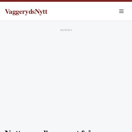
VaggerydsNytt
ANNONS