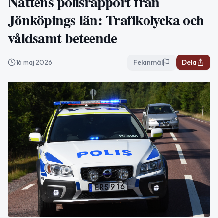
Nattens polisrapport från
Jönköpings län: Trafikolycka och
våldsamt beteende
16 maj 2026
Felanmäl
Dela