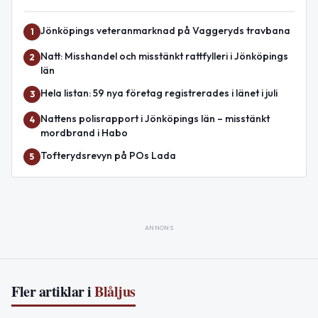
Jönköpings veteranmarknad på Vaggeryds travbana
1
Natt: Misshandel och misstänkt rattfylleri i Jönköpings
2
län
Hela listan: 59 nya företag registrerades i länet i juli
3
Nattens polisrapport i Jönköpings län – misstänkt
4
mordbrand i Habo
Tofterydsrevyn på POs Lada
5
ANNONS
Fler artiklar i
Blåljus