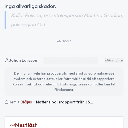
inga allvarliga skador.
Källa: Polisen, presstalesperson Martina Gradian,
polisregion Öst
ANNONS
Johan Larsson
Anmäl fel
Den här artikeln har producerats med stöd av automatiserade
system och externa datakällor. Vårt mål är alltid att rapportera
korrekt, sakligt och relevant. Trots noggranna kontroller kan fel
förekomma.
Hem
Blåljus
Nattens polisrapport från Jönköpings län: Trafikolycka och våldsamt beteende
Mest läst