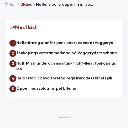
Hem
Blåljus
Nattens polisrapport från Jönköpings län – inga allvarliga brott
Mest läst
Nattstörning utanför pensionärsboende i Vaggeryd
1
Jönköpings veteranmarknad på Vaggeryds travbana
2
Natt: Misshandel och misstänkt rattfylleri i Jönköpings
3
län
Hela listan: 59 nya företag registrerades i länet i juli
4
Öppet hus i soldattorpet Lillemo
5
ANNONS