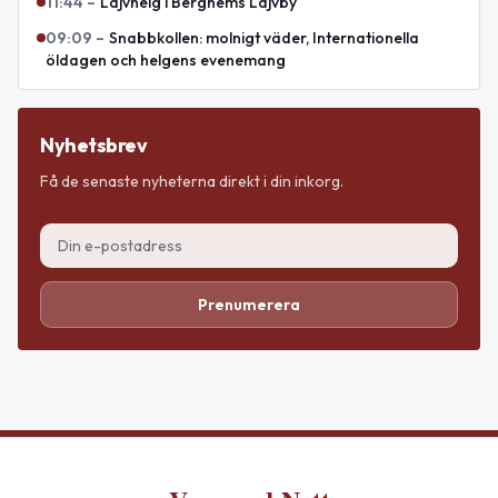
11:44
–
Lajvhelg i Berghems Lajvby
09:09
–
Snabbkollen: molnigt väder, Internationella
öldagen och helgens evenemang
Nyhetsbrev
Få de senaste nyheterna direkt i din inkorg.
Prenumerera