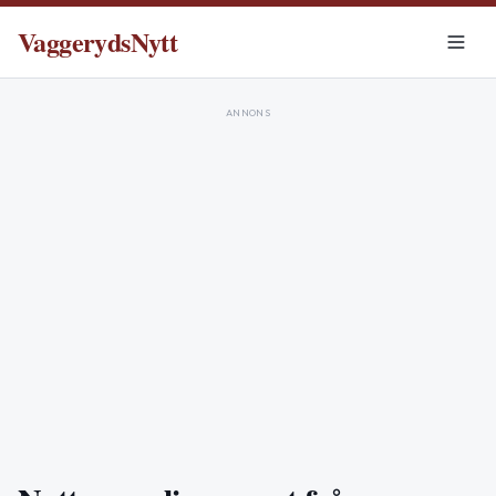
VaggerydsNytt
ANNONS