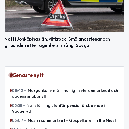
Natt i Jönköpings län: viltkrock i Smålandsstenar och
gripanden efter lägenhetsintrång i Sävsjö
Senaste nytt
08:42
–
Morgonkollen: lätt molnigt, veteranmarknad och
dagens snabbnytt
05:58
–
Nattstörning utanför pensionärsboende i
Vaggeryd
05:07
–
Musik i sommarkväll – Gospelkören In the Midst