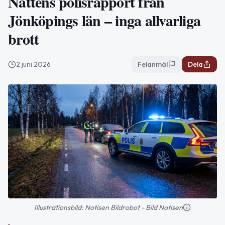
Nattens polisrapport från
Jönköpings län – inga allvarliga
brott
2 juni 2026
Felanmäl
Dela
Illustrationsbild: Notisen Bildrobot - Bild Notisen