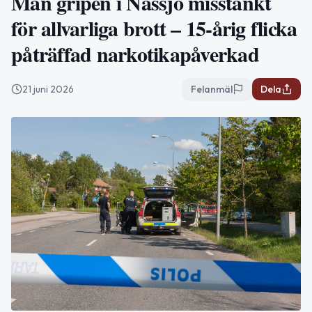
Man gripen i Nässjö misstänkt
för allvarliga brott – 15-årig flicka
påträffad narkotikapåverkad
21 juni 2026
Felanmäl
Dela