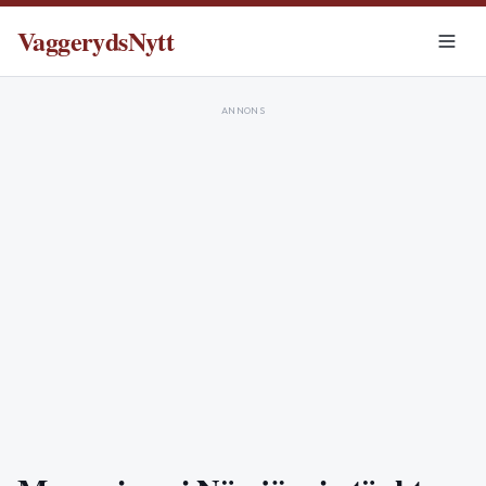
VaggerydsNytt
ANNONS