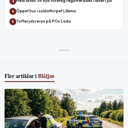
Hela listan: 59 nya företag registrerades i länet i juli
3
Öppet hus i soldattorpet Lillemo
4
Tofterydsrevyn på POs Lada
5
ANNONS
Fler artiklar i
Blåljus