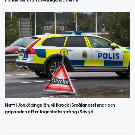
Natt i Jönköpings län: viltkrock i Smålandsstenar och
gripanden efter lägenhetsintrång i Sävsjö