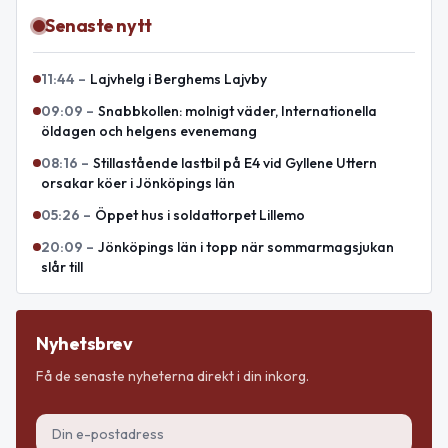
Senaste nytt
11:44
–
Lajvhelg i Berghems Lajvby
09:09
–
Snabbkollen: molnigt väder, Internationella
öldagen och helgens evenemang
08:16
–
Stillastående lastbil på E4 vid Gyllene Uttern
orsakar köer i Jönköpings län
05:26
–
Öppet hus i soldattorpet Lillemo
20:09
–
Jönköpings län i topp när sommarmagsjukan
slår till
Nyhetsbrev
Få de senaste nyheterna direkt i din inkorg.