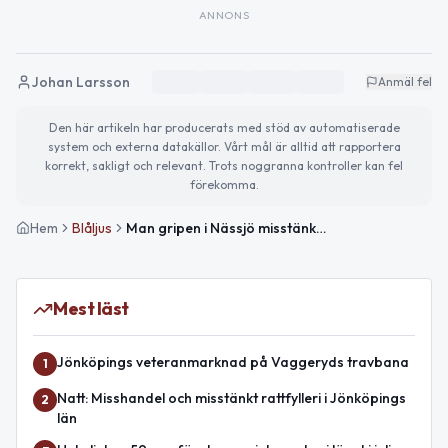
ANNONS
Johan Larsson
Anmäl fel
Den här artikeln har producerats med stöd av automatiserade
system och externa datakällor. Vårt mål är alltid att rapportera
korrekt, sakligt och relevant. Trots noggranna kontroller kan fel
förekomma.
Hem
Blåljus
Man gripen i Nässjö misstänkt för allvarliga brott – 15-årig flicka påträffad narkotikapåverkad
Mest läst
Jönköpings veteranmarknad på Vaggeryds travbana
1
Natt: Misshandel och misstänkt rattfylleri i Jönköpings
2
län