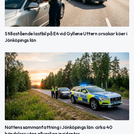
Stillastående lastbil på E4 vid Gyllene Uttern orsakar köer i
Jönköpings län
Nattens sammanfattning i Jönköpings län: cirka 40
händelser utan allvarliga incidenter