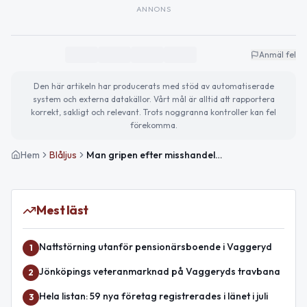
ANNONS
Anmäl fel
Den här artikeln har producerats med stöd av automatiserade
system och externa datakällor. Vårt mål är alltid att rapportera
korrekt, sakligt och relevant. Trots noggranna kontroller kan fel
förekomma.
Hem
Blåljus
Man gripen efter misshandel i Vaggeryds kommun
Mest läst
Nattstörning utanför pensionärsboende i Vaggeryd
1
Jönköpings veteranmarknad på Vaggeryds travbana
2
Hela listan: 59 nya företag registrerades i länet i juli
3