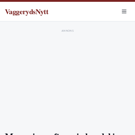
VaggerydsNytt
ANNONS