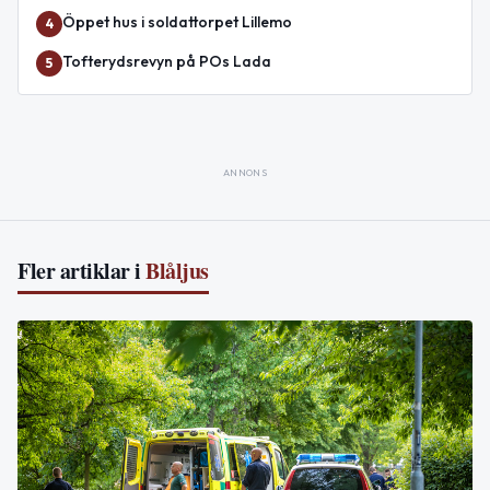
Öppet hus i soldattorpet Lillemo
4
Tofterydsrevyn på POs Lada
5
ANNONS
Fler artiklar i
Blåljus