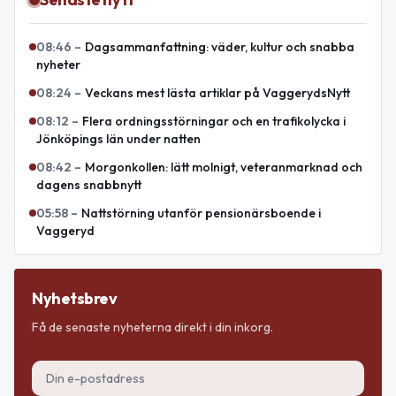
08:46
–
Dagsammanfattning: väder, kultur och snabba
nyheter
08:24
–
Veckans mest lästa artiklar på VaggerydsNytt
08:12
–
Flera ordningsstörningar och en trafikolycka i
Jönköpings län under natten
08:42
–
Morgonkollen: lätt molnigt, veteranmarknad och
dagens snabbnytt
05:58
–
Nattstörning utanför pensionärsboende i
Vaggeryd
Nyhetsbrev
Få de senaste nyheterna direkt i din inkorg.