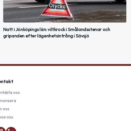
Natt i Jönköpings län: viltkrock i Smålandsstenar och
gripanden efter lägenhetsintrång i Sävsjö
ontakt
ntakta oss
nonsera
 oss
psa oss