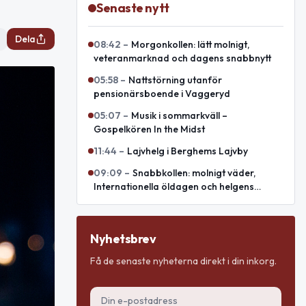
Senaste nytt
Dela
08:42
–
Morgonkollen: lätt molnigt,
veteranmarknad och dagens snabbnytt
05:58
–
Nattstörning utanför
pensionärsboende i Vaggeryd
05:07
–
Musik i sommarkväll –
Gospelkören In the Midst
11:44
–
Lajvhelg i Berghems Lajvby
09:09
–
Snabbkollen: molnigt väder,
Internationella öldagen och helgens
evenemang
Nyhetsbrev
Få de senaste nyheterna direkt i din inkorg.