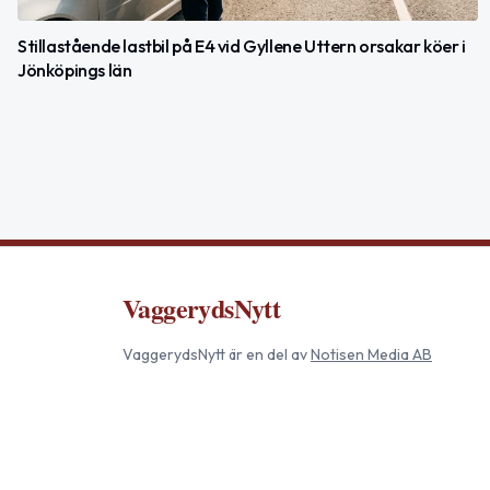
Stillastående lastbil på E4 vid Gyllene Uttern orsakar köer i
Jönköpings län
VaggerydsNytt
VaggerydsNytt
är en del av
Notisen Media AB