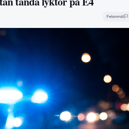
utan tända lyktor på E4
Felanmäl