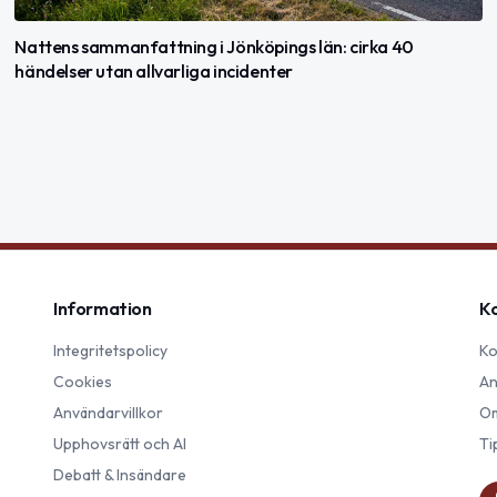
Nattens sammanfattning i Jönköpings län: cirka 40
händelser utan allvarliga incidenter
Information
K
Integritetspolicy
Ko
Cookies
An
Användarvillkor
Om
Upphovsrätt och AI
Ti
Debatt & Insändare