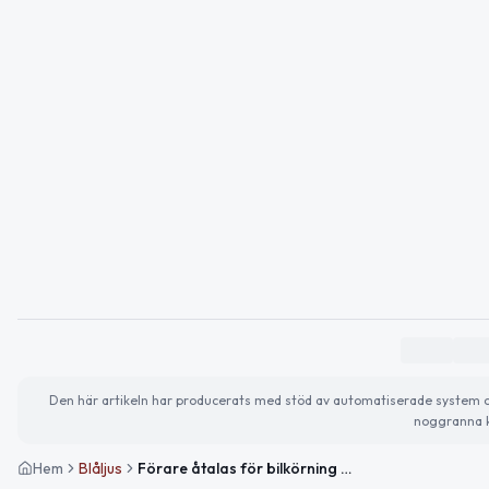
Den här artikeln har producerats med stöd av automatiserade system och 
noggranna k
Hem
Blåljus
Förare åtalas för bilkörning utan tända lyktor på E4