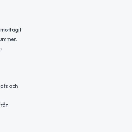
 mottagit
nummer.
h
lats och
från