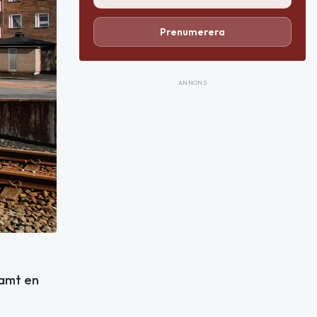
Prenumerera
ANNONS
samt en