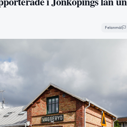
apporterade i Jönköpings län u
Felanmäl