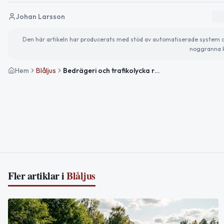
Johan Larsson
Den här artikeln har producerats med stöd av automatiserade system och 
noggranna k
Hem
Blåljus
Bedrägeri och trafikolycka rapporterade i Jönköpings län under natten
Fler artiklar i
Blåljus