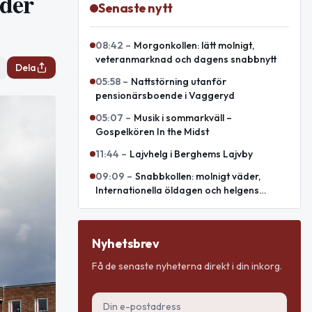
nder
Senaste nytt
08:42
–
Morgonkollen: lätt molnigt,
veteranmarknad och dagens snabbnytt
Dela
05:58
–
Nattstörning utanför
pensionärsboende i Vaggeryd
05:07
–
Musik i sommarkväll –
Gospelkören In the Midst
11:44
–
Lajvhelg i Berghems Lajvby
09:09
–
Snabbkollen: molnigt väder,
Internationella öldagen och helgens
evenemang
Nyhetsbrev
Få de senaste nyheterna direkt i din inkorg.