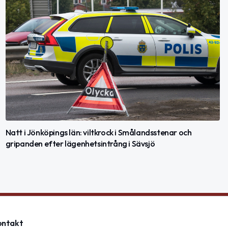
Natt i Jönköpings län: viltkrock i Smålandsstenar och
gripanden efter lägenhetsintrång i Sävsjö
ontakt