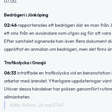
07.00.
Bedrägeri i Jönköping
02:46
rapporterades ett bedrägeri där en man från 
ett sms från en avsändare som utgav sig för att vara
Efter samtalet signerade han även flera dokument di
upprättat en anmälan om bedrägeri, men det finns än
Trafikolycka i Gnosjö
06:33
inträffade en trafikolycka vid en bensinstation 
arbetar med ärendet. Ytterligare uppdateringar vänt
Utöver dessa händelser har polisen genomfört rutinmä
allmänheten.
Källa: Polisen, 26 maj 07.45